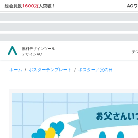
総会員数
1600万
人突破！
AC
無料デザインツール
テ
デザインAC
ホーム
/
ポスターテンプレート
/
ポスター／父の日