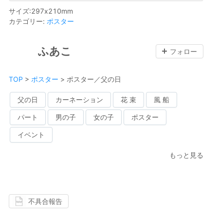
サイズ
:
297
x
210
mm
カテゴリー
:
ポスター
ふあこ
フォロー
TOP
>
ポスター
>
ポスター／父の日
父の日
カーネーション
花 束
風 船
パート
男の子
女の子
ポスター
イベント
もっと見る
不具合報告