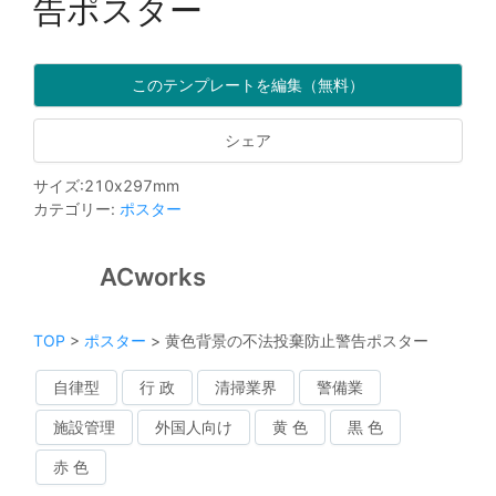
告ポスター
このテンプレートを編集（無料）
シェア
サイズ
:
210
x
297
mm
カテゴリー
:
ポスター
ACworks
TOP
>
ポスター
>
黄色背景の不法投棄防止警告ポスター
自律型
行 政
清掃業界
警備業
施設管理
外国人向け
黄 色
黒 色
赤 色