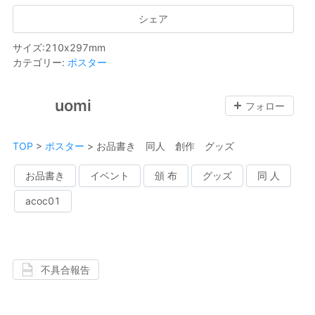
シェア
サイズ
:
210
x
297
mm
カテゴリー
:
ポスター
uomi
フォロー
TOP
>
ポスター
>
お品書き 同人 創作 グッズ
お品書き
イベント
頒 布
グッズ
同 人
acoc01
不具合報告