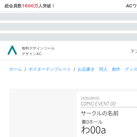
総会員数
1600万
人突破！
AC
無料デザインツール
テ
デザインAC
ホーム
/
ポスターテンプレート
/
お品書き 同人 創作 グッ