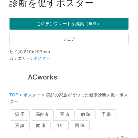
診断を促すポスター
このテンプレートを編集（無料）
シェア
サイズ
:
210
x
297
mm
カテゴリー
:
ポスター
ACworks
TOP
>
ポスター
>
笑顔の家族がうつった健康診断を促すポス
ター
親 子
高齢者
医 者
病 院
予 防
受 診
健 康
1年
団 体