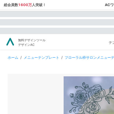
総会員数
1600万
人突破！
AC
無料デザインツール
テ
デザインAC
ホーム
/
メニューテンプレート
/
フローラル枠サロンメニュー