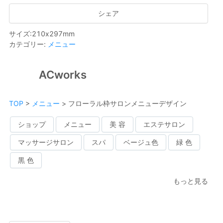
シェア
サイズ
:
210
x
297
mm
カテゴリー
:
メニュー
ACworks
TOP
>
メニュー
>
フローラル枠サロンメニューデザイン
ショップ
メニュー
美 容
エステサロン
マッサージサロン
スパ
ベージュ色
緑 色
黒 色
もっと見る