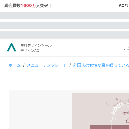
総会員数
1600万
人突破！
AC
無料デザインツール
テ
デザインAC
ホーム
/
メニューテンプレート
/
外国人の女性が目を瞑ってい