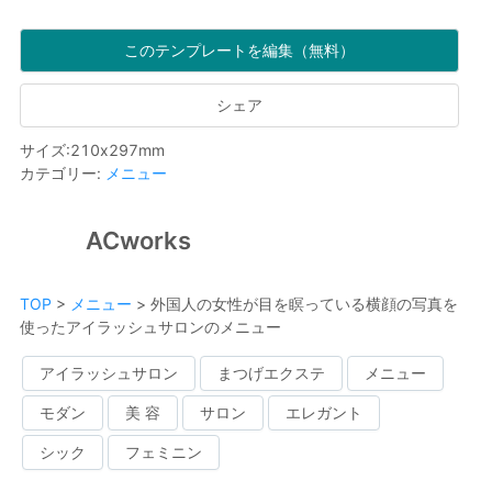
このテンプレートを編集（無料）
シェア
サイズ
:
210
x
297
mm
カテゴリー
:
メニュー
ACworks
TOP
>
メニュー
>
外国人の女性が目を瞑っている横顔の写真を
使ったアイラッシュサロンのメニュー
アイラッシュサロン
まつげエクステ
メニュー
モダン
美 容
サロン
エレガント
シック
フェミニン