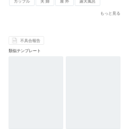
カップル
夫 婦
屋 外
露天風呂
もっと見る
不具合報告
類似テンプレート