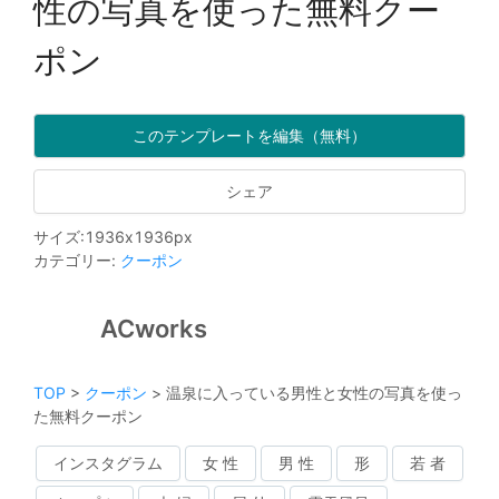
性の写真を使った無料クー
ポン
このテンプレートを編集（無料）
シェア
サイズ
:
1936
x
1936
px
カテゴリー
:
クーポン
ACworks
TOP
>
クーポン
>
温泉に入っている男性と女性の写真を使っ
た無料クーポン
インスタグラム
女 性
男 性
形
若 者