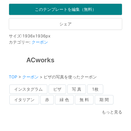
このテンプレートを編集（無料）
シェア
サイズ
:
1936
x
1936
px
カテゴリー
:
クーポン
ACworks
TOP
>
クーポン
>
ピザの写真を使ったクーポン
インスタグラム
ピザ
写 真
1枚
イタリアン
赤
緑 色
無 料
期 間
もっと見る