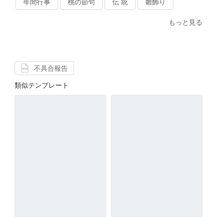
年間行事
桃の節句
伝 統
雛飾り
もっと見る
不具合報告
類似テンプレート