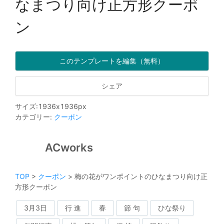
なまつり向け正方形クーポ
ン
このテンプレートを編集（無料）
シェア
サイズ
:
1936
x
1936
px
カテゴリー
:
クーポン
ACworks
TOP
>
クーポン
>
梅の花がワンポイントのひなまつり向け正
方形クーポン
3月3日
行 進
春
節 句
ひな祭り