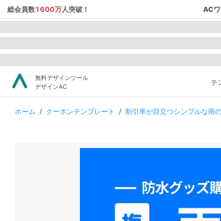
総会員数
1600万
人突破！
AC
無料デザインツール
テ
デザインAC
ホーム
/
クーポンテンプレート
/
割引率が目立つシンプルな雨