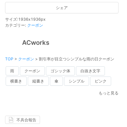
シェア
サイズ
:
1936
x
1936
px
カテゴリー
:
クーポン
ACworks
TOP
>
クーポン
>
割引率が目立つシンプルな雨の日クーポン
雨
クーポン
ゴシック体
白抜き文字
横書き
縦書き
傘
シンプル
ピンク
もっと見る
不具合報告