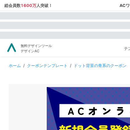
総会員数
1600万
人突破！
AC
無料デザインツール
テ
デザインAC
ホーム
/
クーポンテンプレート
/
ドット背景の青系のクーポン