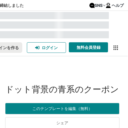
締結しました
SNS
ヘルプ
無料会員登録
インを作る
ログイン
ドット背景の青系のクーポン
このテンプレートを編集（無料）
シェア