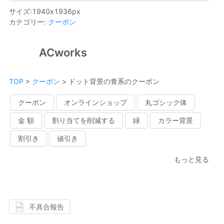
サイズ
:
1940
x
1936
px
カテゴリー
:
クーポン
ACworks
TOP
>
クーポン
>
ドット背景の青系のクーポン
クーポン
オンラインショップ
丸ゴシック体
金 額
割り当てを削減する
緑
カラー背景
割引き
値引き
もっと見る
不具合報告