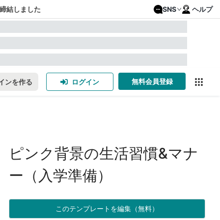
締結しました
SNS
ヘルプ
無料会員登録
インを作る
ログイン
ピンク背景の生活習慣&マナ
ー（入学準備）
このテンプレートを編集（無料）