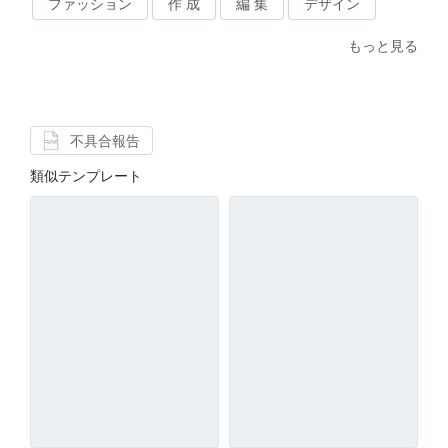
ファッション
作 成
編 集
デザイン
もっと見る
不具合報告
類似テンプレート