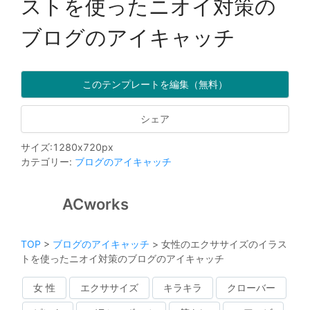
ストを使ったニオイ対策の
ブログのアイキャッチ
このテンプレートを編集（無料）
シェア
サイズ
:
1280
x
720
px
カテゴリー
:
ブログのアイキャッチ
ACworks
TOP
>
ブログのアイキャッチ
>
女性のエクササイズのイラス
トを使ったニオイ対策のブログのアイキャッチ
女 性
エクササイズ
キラキラ
クローバー