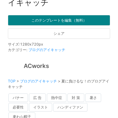
イキャッチ
このテンプレートを編集（無料）
シェア
サイズ
:
1280
x
720
px
カテゴリー
:
ブログのアイキャッチ
ACworks
TOP
>
ブログのアイキャッチ
>
夏に負けるな！のブログアイ
キャッチ
バナー
広 告
熱中症
対 策
暑さ
必要性
イラスト
ハンディファン
麦わら帽子