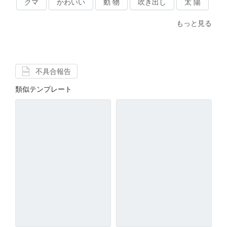
クマ
かわいい
動 物
吹き出し
太 陽
もっと見る
不具合報告
類似テンプレート