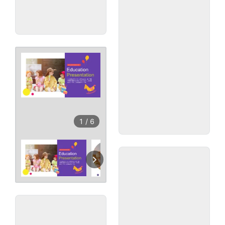
1
/
6