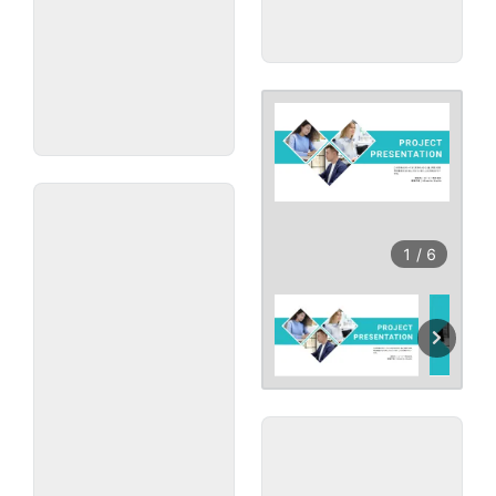
1
/
6