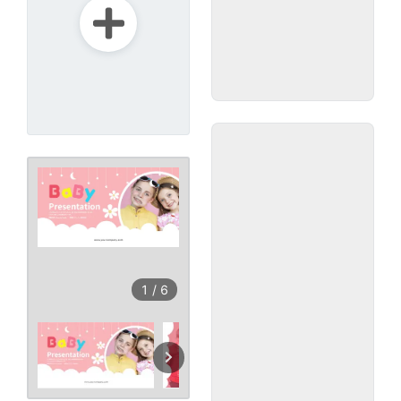
1
/
6