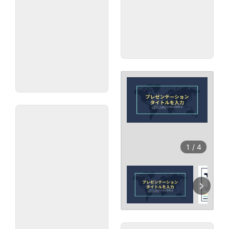
1
/
4