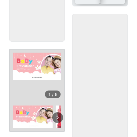
1
/
6