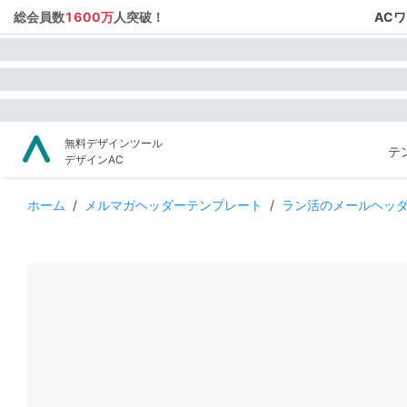
総会員数
1600万
人突破！
AC
無料デザインツール
テ
デザインAC
ホーム
/
メルマガヘッダーテンプレート
/
ラン活のメールヘッ