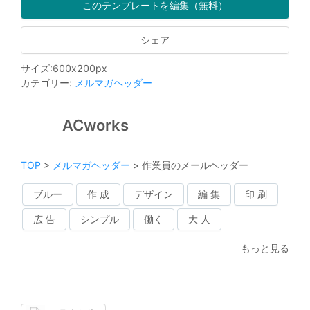
このテンプレートを編集（無料）
シェア
サイズ
:
600
x
200
px
カテゴリー
:
メルマガヘッダー
ACworks
TOP
>
メルマガヘッダー
>
作業員のメールヘッダー
ブルー
作 成
デザイン
編 集
印 刷
広 告
シンプル
働く
大 人
もっと見る