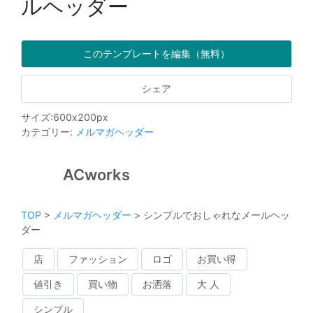
ルヘッダー
このテンプレートを編集（無料）
シェア
サイズ
:
600
x
200
px
カテゴリー
:
メルマガヘッダー
ACworks
TOP
>
メルマガヘッダー
>
シンプルでおしゃれなメールヘッ
ダー
店
ファッション
ロゴ
お買い得
値引き
買い物
お洒落
大 人
シンプル