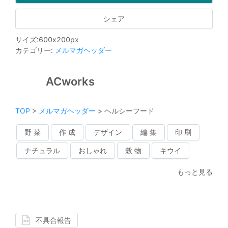
シェア
サイズ
:
600
x
200
px
カテゴリー
:
メルマガヘッダー
ACworks
TOP
>
メルマガヘッダー
>
ヘルシーフード
野 菜
作 成
デザイン
編 集
印 刷
ナチュラル
おしゃれ
穀 物
キウイ
もっと見る
不具合報告