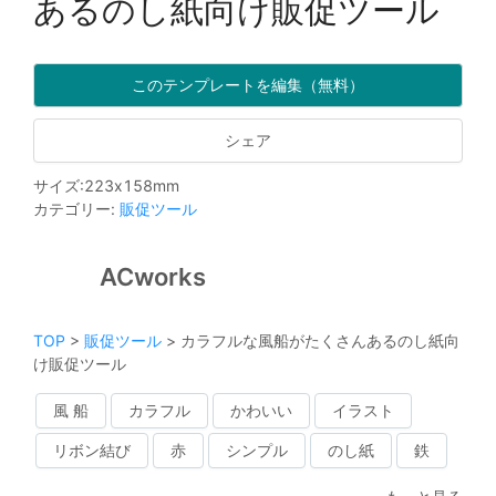
あるのし紙向け販促ツール
このテンプレートを編集（無料）
シェア
サイズ
:
223
x
158
mm
カテゴリー
:
販促ツール
ACworks
TOP
>
販促ツール
>
カラフルな風船がたくさんあるのし紙向
け販促ツール
風 船
カラフル
かわいい
イラスト
リボン結び
赤
シンプル
のし紙
鉄