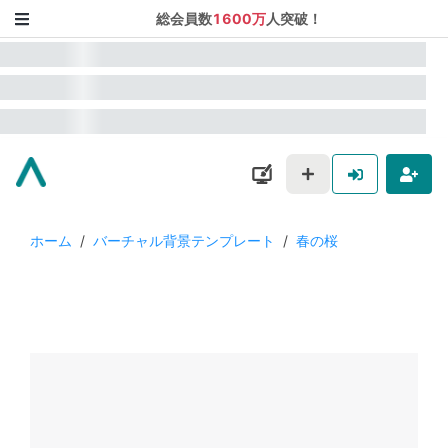
総会員数
1600万
人突破！
ホーム
/
バーチャル背景テンプレート
/
春の桜