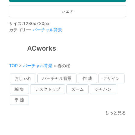
シェア
サイズ
:
1280
x
720
px
カテゴリー
:
バーチャル背景
ACworks
TOP
>
バーチャル背景
>
春の桜
おしゃれ
バーチャル背景
作 成
デザイン
編 集
デスクトップ
ズーム
ジャパン
季 節
もっと見る