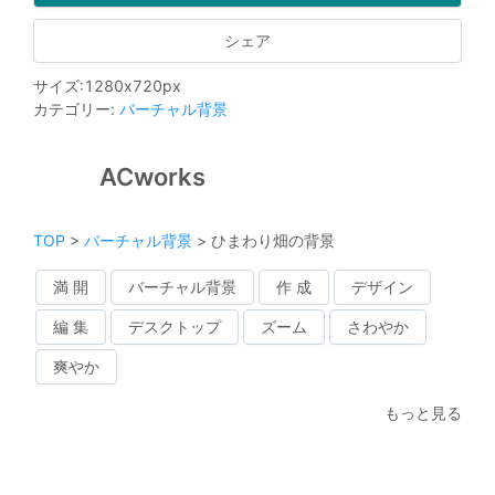
シェア
サイズ
:
1280
x
720
px
カテゴリー
:
バーチャル背景
ACworks
TOP
>
バーチャル背景
>
ひまわり畑の背景
満 開
バーチャル背景
作 成
デザイン
編 集
デスクトップ
ズーム
さわやか
爽やか
もっと見る