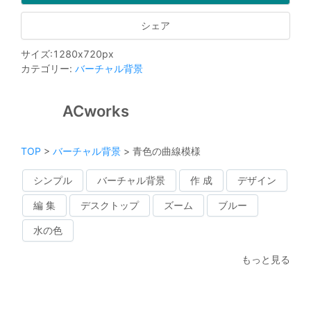
シェア
サイズ
:
1280
x
720
px
カテゴリー
:
バーチャル背景
ACworks
TOP
>
バーチャル背景
>
青色の曲線模様
シンプル
バーチャル背景
作 成
デザイン
編 集
デスクトップ
ズーム
ブルー
水の色
もっと見る