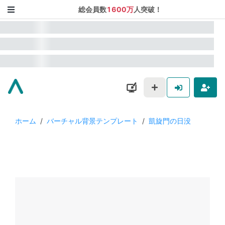
総会員数
1600万
人突破！
ホーム
/
バーチャル背景テンプレート
/
凱旋門の日没