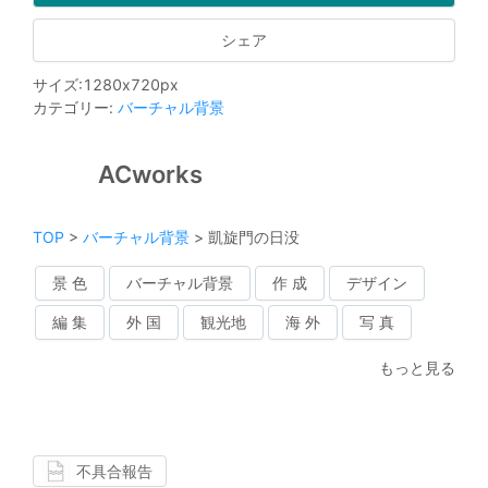
シェア
サイズ
:
1280
x
720
px
カテゴリー
:
バーチャル背景
ACworks
TOP
>
バーチャル背景
>
凱旋門の日没
景 色
バーチャル背景
作 成
デザイン
編 集
外 国
観光地
海 外
写 真
もっと見る
不具合報告