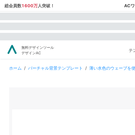
総会員数
1600万
人突破！
AC
無料デザインツール
テ
デザインAC
ホーム
/
バーチャル背景テンプレート
/
薄い水色のウェーブを