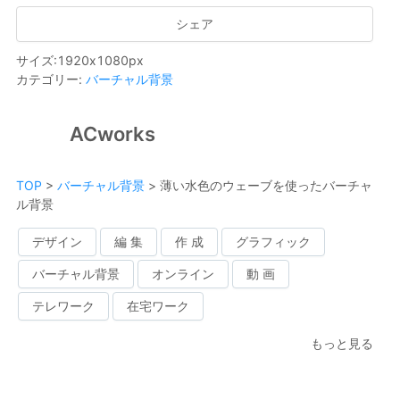
シェア
サイズ
:
1920
x
1080
px
カテゴリー
:
バーチャル背景
ACworks
TOP
>
バーチャル背景
>
薄い水色のウェーブを使ったバーチャ
ル背景
デザイン
編 集
作 成
グラフィック
バーチャル背景
オンライン
動 画
テレワーク
在宅ワーク
もっと見る