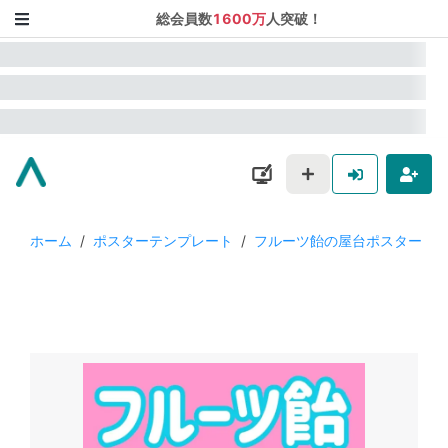
総会員数
1600万
人突破！
ホーム
/
ポスターテンプレート
/
フルーツ飴の屋台ポスター