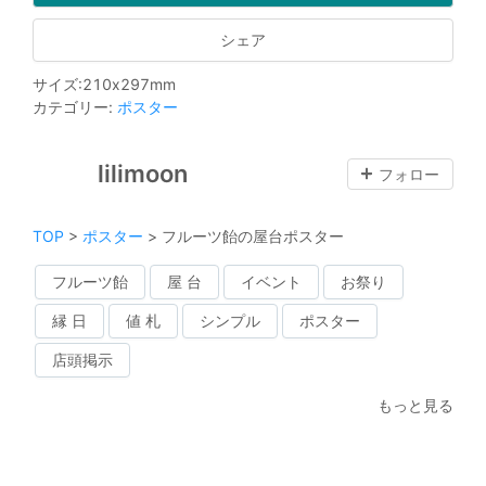
シェア
サイズ
:
210
x
297
mm
カテゴリー
:
ポスター
lilimoon
フォロー
TOP
>
ポスター
>
フルーツ飴の屋台ポスター
フルーツ飴
屋 台
イベント
お祭り
縁 日
値 札
シンプル
ポスター
店頭掲示
もっと見る