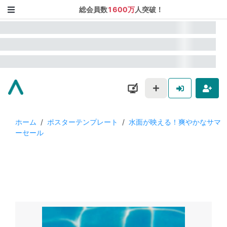
総会員数
1600万
人突破！
ホーム
/
ポスターテンプレート
/
水面が映える！爽やかなサマ
ーセール