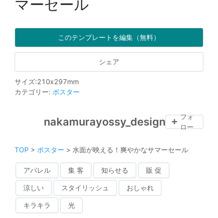
マーセール
このテンプレートを編集（無料）
シェア
サイズ
:
210
x
297
mm
カテゴリー
:
ポスター
フォ
nakamurayossy_design
ロー
TOP
>
ポスター
>
水面が映える！爽やかなサマーセール
アパレル
集 客
知らせる
販 促
涼しい
スタイリッシュ
おしゃれ
キラキラ
光