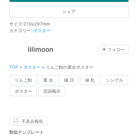
シェア
サイズ
:
210
x
297
mm
カテゴリー
:
ポスター
lilimoon
フォロー
TOP
>
ポスター
>
りんご飴の屋台ポスター
りんご飴
屋 台
縁 日
値 札
シンプル
ポスター
店頭掲示
不具合報告
類似テンプレート