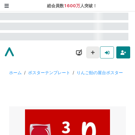
総会員数
1600万
人突破！
ホーム
/
ポスターテンプレート
/
りんご飴の屋台ポスター