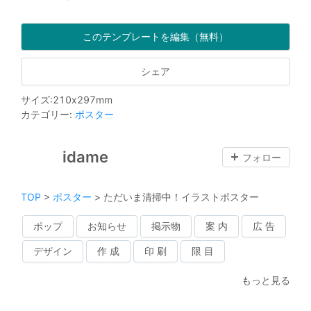
このテンプレートを編集（無料）
シェア
サイズ
:
210
x
297
mm
カテゴリー
:
ポスター
idame
フォロー
TOP
>
ポスター
>
ただいま清掃中！イラストポスター
ポップ
お知らせ
掲示物
案 内
広 告
デザイン
作 成
印 刷
限 目
もっと見る