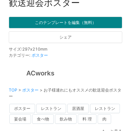
歓送迎会ポスター
このテンプレートを編集（無料）
シェア
サイズ
:
297
x
210
mm
カテゴリー
:
ポスター
ACworks
TOP
>
ポスター
>
お子様連れにもオススメの歓送迎会ポスタ
ー
ポスター
レストラン
居酒屋
レストラン
宴会場
食べ物
飲み物
料 理
肉