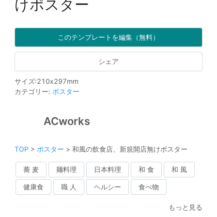
けポスター
このテンプレートを編集（無料）
シェア
サイズ
:
210
x
297
mm
カテゴリー
:
ポスター
ACworks
TOP
>
ポスター
>
和風の飲食店、新規開店無けポスター
蕎 麦
麺料理
日本料理
和 食
和 風
健康食
職 人
ヘルシー
食べ物
もっと見る