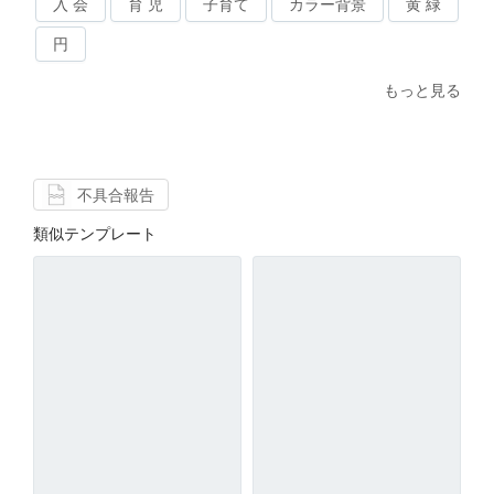
入 会
育 児
子育て
カラー背景
黄 緑
円
もっと見る
不具合報告
類似テンプレート