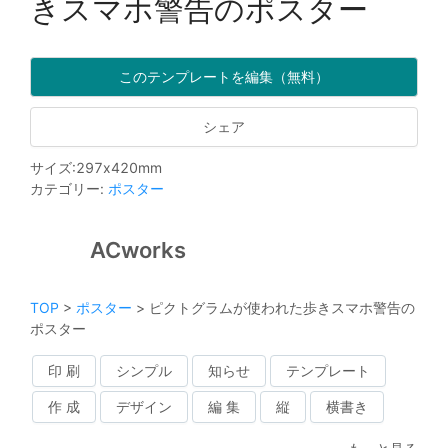
きスマホ警告のポスター
このテンプレートを編集（無料）
シェア
サイズ
:
297
x
420
mm
カテゴリー
:
ポスター
ACworks
TOP
>
ポスター
>
ピクトグラムが使われた歩きスマホ警告の
ポスター
印 刷
シンプル
知らせ
テンプレート
作 成
デザイン
編 集
縦
横書き