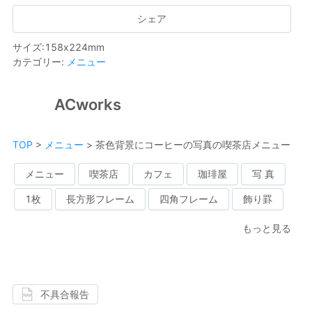
シェア
サイズ
:
158
x
224
mm
カテゴリー
:
メニュー
ACworks
TOP
>
メニュー
>
茶色背景にコーヒーの写真の喫茶店メニュー
メニュー
喫茶店
カフェ
珈琲屋
写 真
1枚
長方形フレーム
四角フレーム
飾り罫
もっと見る
不具合報告