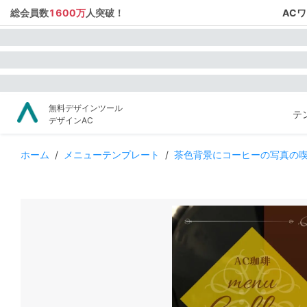
総会員数
1600万
人突破！
AC
無料デザインツール
テ
デザインAC
ホーム
/
メニューテンプレート
/
茶色背景にコーヒーの写真の