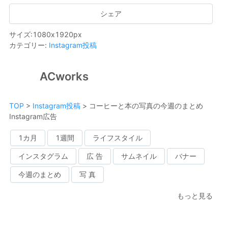
シェア
サイズ
:
1080
x
1920
px
カテゴリー
:
Instagram投稿
ACworks
TOP
>
Instagram投稿
>
コーヒーと本の写真の今週のまとめ
Instagram広告
1カ月
1週間
ライフスタイル
インスタグラム
広 告
サムネイル
バナー
今週のまとめ
写 真
もっと見る