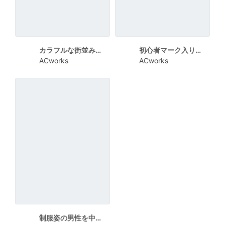
カラフルな街並みイラストが目を引く市民説明会チラシ
初心者マーク入りのポップな配送ドライバー求人チラシ
ACworks
ACworks
制服姿の男性を中心にしたプロドライバー募集ポスター