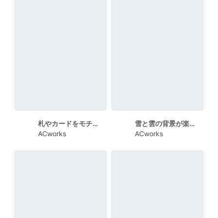
札やカードをモチーフにした遊び紹介型お正月イベントチラシ
雪と雲の背景が楽しいお正月遊び大会チラシ
ACworks
ACworks