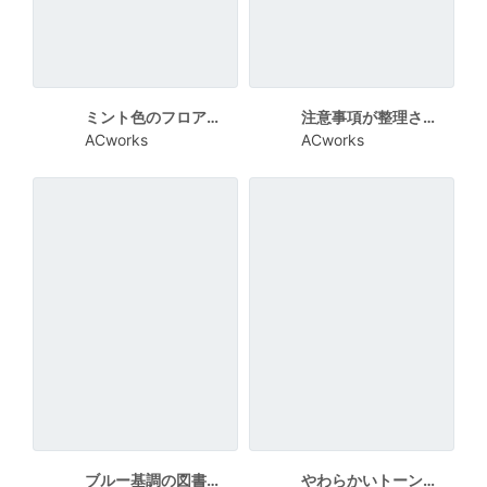
ミント色のフロアマップ付き利用案内チラシ
注意事項が整理された図書館利用マナーチラシ
ACworks
ACworks
ブルー基調の図書館マップ案内チラシ
やわらかいトーンのプリンター利用案内チラシ