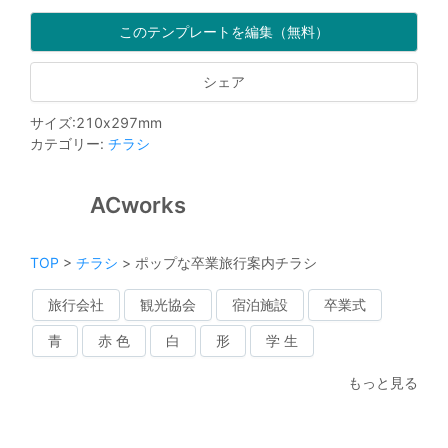
このテンプレートを編集（無料）
シェア
サイズ
:
210
x
297
mm
カテゴリー
:
チラシ
ACworks
TOP
>
チラシ
>
ポップな卒業旅行案内チラシ
旅行会社
観光協会
宿泊施設
卒業式
青
赤 色
白
形
学 生
もっと見る