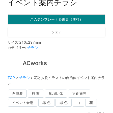
イベント案内チラシ
このテンプレートを編集（無料）
シェア
サイズ
:
210
x
297
mm
カテゴリー
:
チラシ
ACworks
TOP
>
チラシ
>
花と人物イラストの自治体イベント案内チラ
シ
自律型
行 政
地域団体
文化施設
イベント会場
赤 色
緑 色
白
花