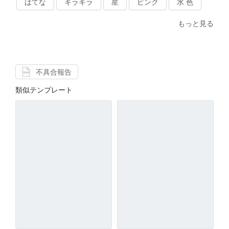
はてな
キラキラ
星
ピンク
水 色
もっと見る
不具合報告
類似テンプレート