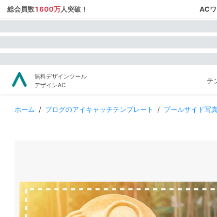
総会員数
1600万
人突破！
AC
無料デザインツール
テ
デザインAC
ホーム
/
ブログのアイキャッチテンプレート
/
プールサイド写