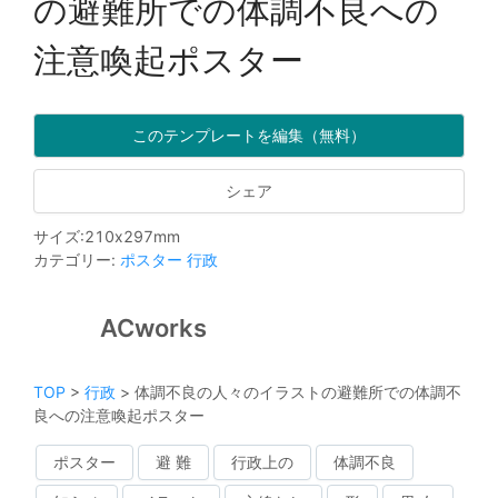
の避難所での体調不良への
注意喚起ポスター
このテンプレートを編集（無料）
シェア
サイズ
:
210
x
297
mm
カテゴリー
:
ポスター
行政
ACworks
TOP
>
行政
>
体調不良の人々のイラストの避難所での体調不
良への注意喚起ポスター
ポスター
避 難
行政上の
体調不良