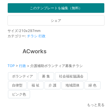
このテンプレートを編集（無料）
シェア
サイズ
:
210
x
297
mm
カテゴリー
:
チラシ
行政
ACworks
TOP
>
行政
>
介護補助ボランティア募集チラシ
ボランティア
募 集
社会福祉協議会
自律型
福 祉
介 護
地域団体
緑 色
ピンク色
もっと見る