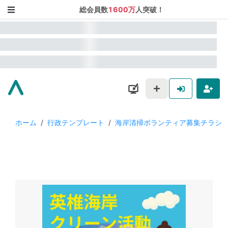
総会員数
1600万
人突破！
ホーム
/
行政テンプレート
/
海岸清掃ボランティア募集チラシ