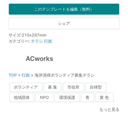
このテンプレートを編集（無料）
シェア
サイズ
:
210
x
297
mm
カテゴリー
:
チラシ
行政
ACworks
TOP
>
行政
>
海岸清掃ボランティア募集チラシ
ボランティア
募 集
市役所
自律型
地域団体
NPO
環境保護
青
黄 色
もっと見る