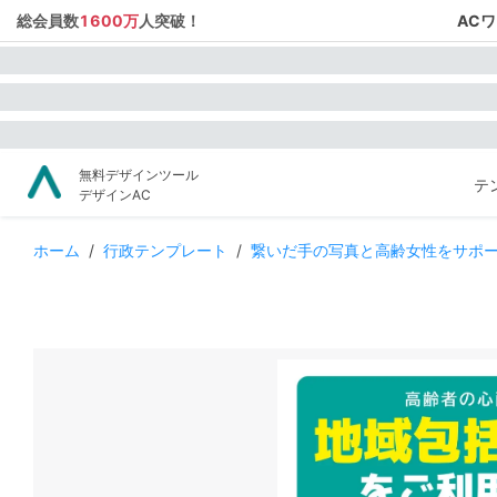
総会員数
1600万
人突破！
AC
無料デザインツール
テ
デザインAC
ホーム
/
行政テンプレート
/
繋いだ手の写真と高齢女性をサポ