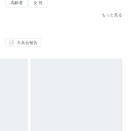
高齢者
女 性
もっと見る
不具合報告