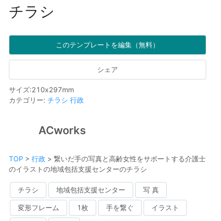
チラシ
このテンプレートを編集（無料）
シェア
サイズ
:
210
x
297
mm
カテゴリー
:
チラシ
行政
ACworks
TOP
>
行政
>
繋いだ手の写真と高齢女性をサポートする介護士
のイラストの地域包括支援センターのチラシ
チラシ
地域包括支援センター
写 真
変形フレーム
1枚
手を繋ぐ
イラスト