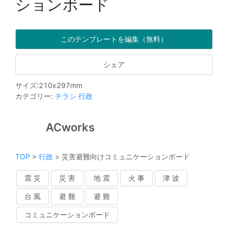
ションボード
このテンプレートを編集（無料）
シェア
サイズ
:
210
x
297
mm
カテゴリー
:
チラシ
行政
ACworks
TOP
>
行政
>
災害避難向けコミュニケーションボード
震 災
災 害
地 震
火 事
津 波
台 風
避 難
避 難
コミュニケーションボード