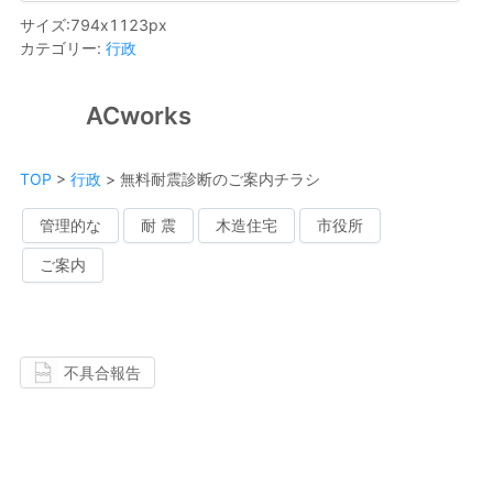
サイズ
:
794
x
1123
px
カテゴリー
:
行政
ACworks
TOP
>
行政
>
無料耐震診断のご案内チラシ
管理的な
耐 震
木造住宅
市役所
ご案内
不具合報告