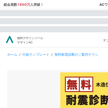
総会員数
1600万
人突破！
AC
無料デザインツール
テ
デザインAC
ホーム
/
行政テンプレート
/
無料耐震診断のご案内チラシ