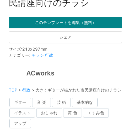
民講座向けのチラシ
このテンプレートを編集（無料）
シェア
サイズ
:
210
x
297
mm
カテゴリー
:
チラシ
行政
ACworks
TOP
>
行政
>
大きくギターが描かれた市民講座向けのチラシ
ギター
音 楽
芸 術
基本的な
イラスト
おしゃれ
黄 色
くすみ色
アップ